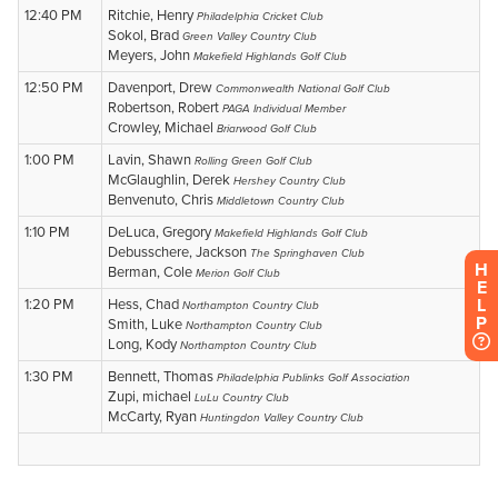
H
E
L
P