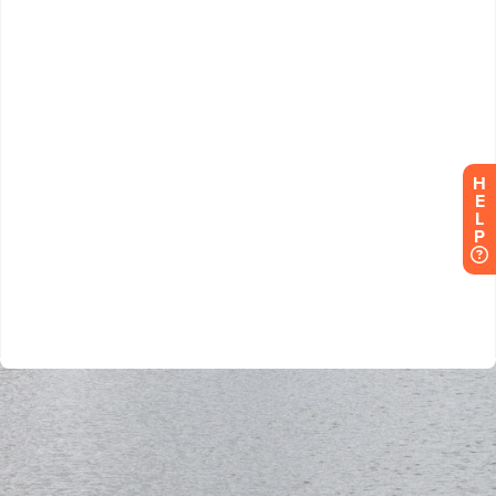
H
E
L
P