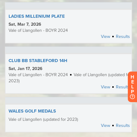
H
E
L
P