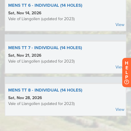
H
E
L
P