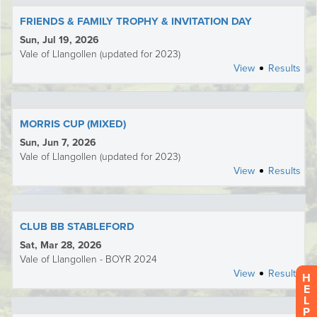
H
E
L
P