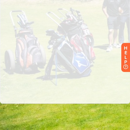
H
E
L
P