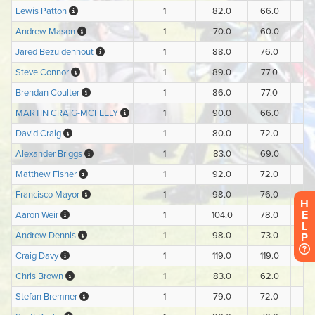
H
E
L
P