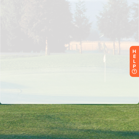
H
E
L
P