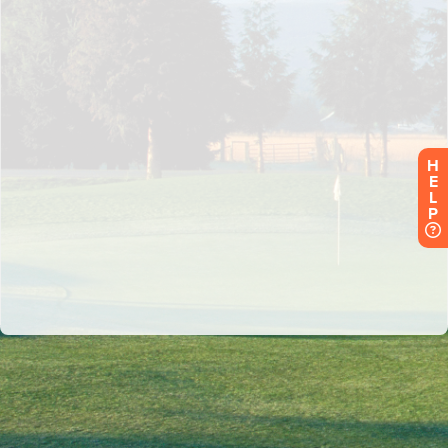
H
E
L
P