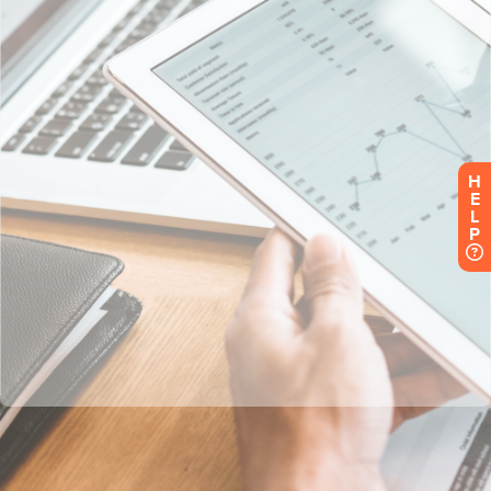
H
E
L
P