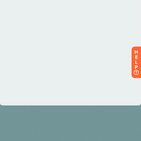
H
E
L
P