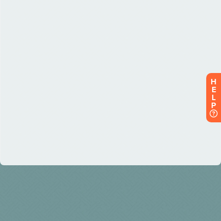
H
E
L
P