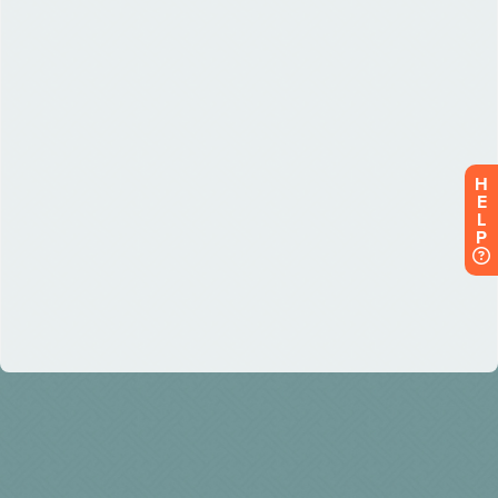
H
E
L
P