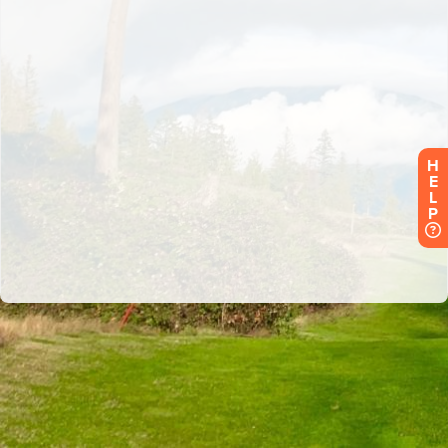
H
E
L
P