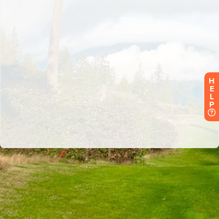
H
E
L
P