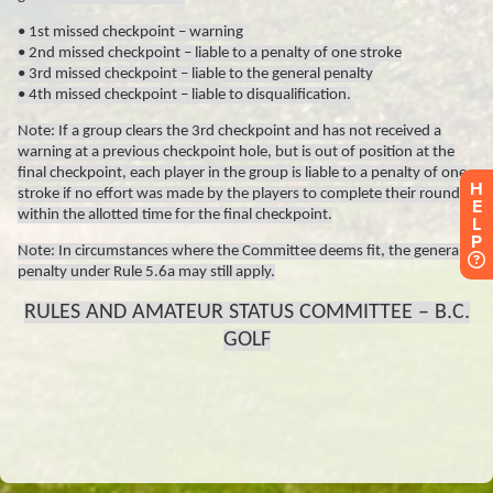
H
E
L
P