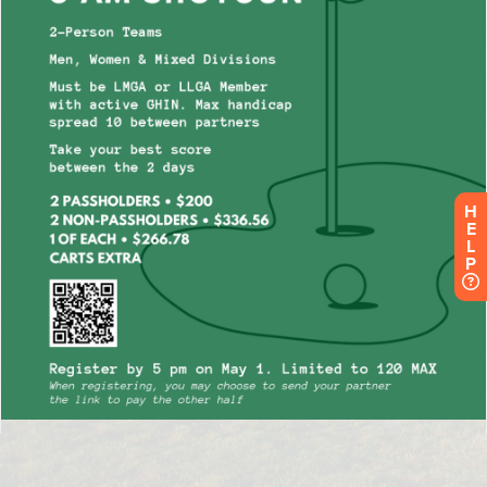
H
E
L
P