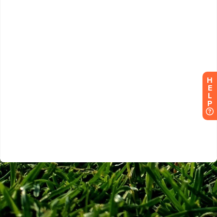
H
E
L
P