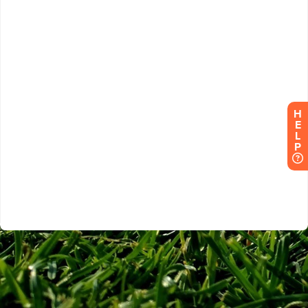
H
E
L
P