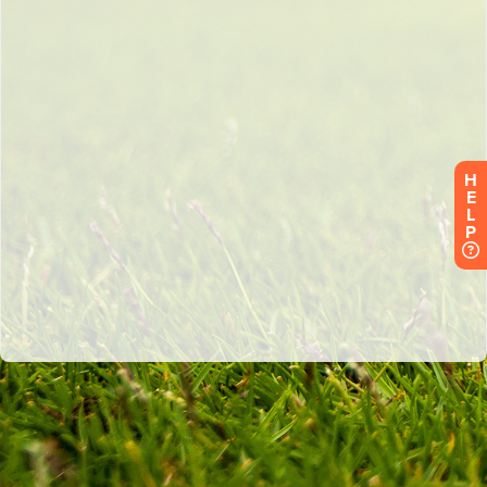
H
E
L
P