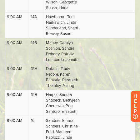
H
E
L
P