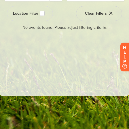
H
E
L
P