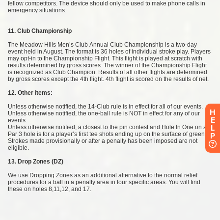
H
E
L
P