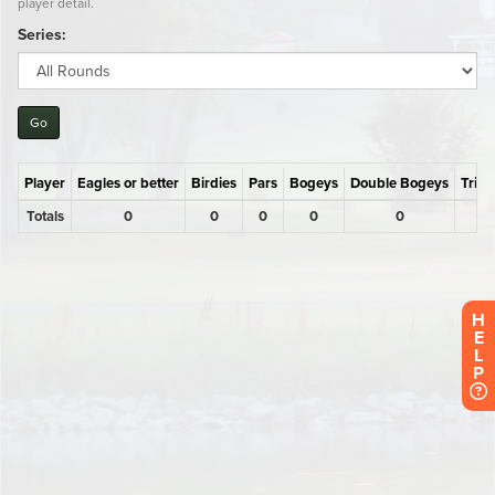
H
E
L
P