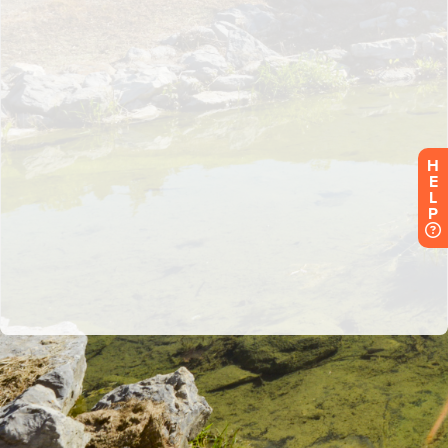
H
E
L
P