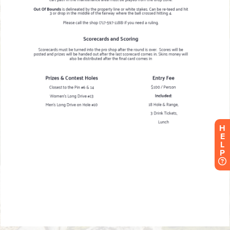
H
E
L
P