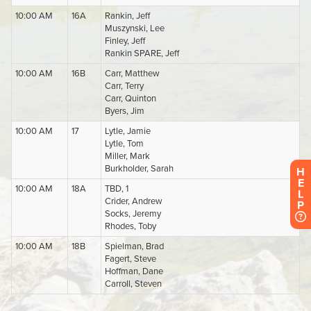
H
E
L
P