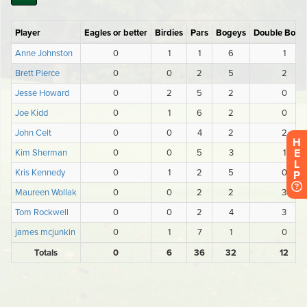
H
E
L
P