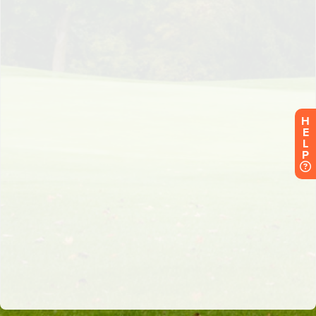
H
E
L
P