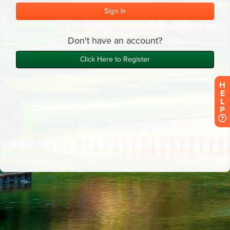
H
E
L
P