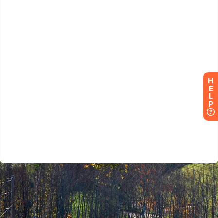
H
E
L
P