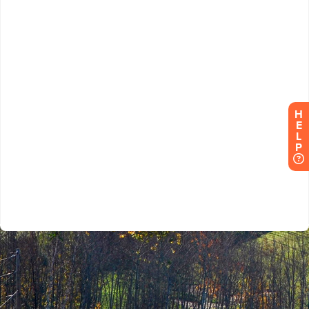
H
E
L
P