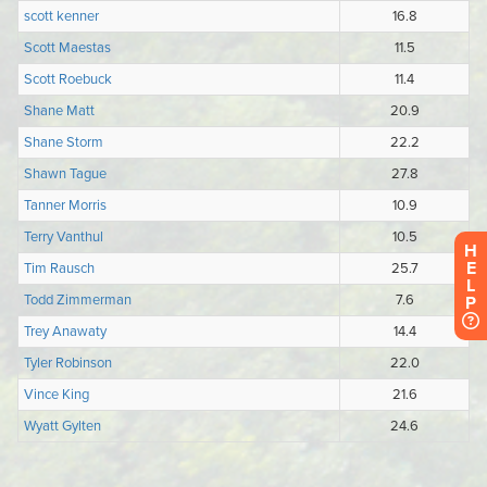
H
E
L
P