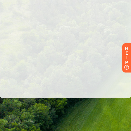
H
E
L
P