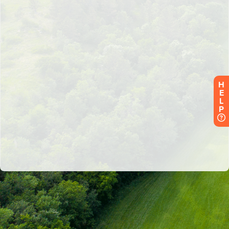
H
E
L
P