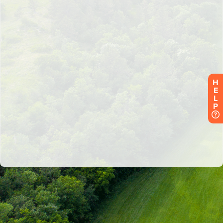
H
E
L
P