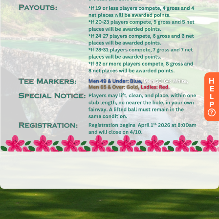
H
E
L
P