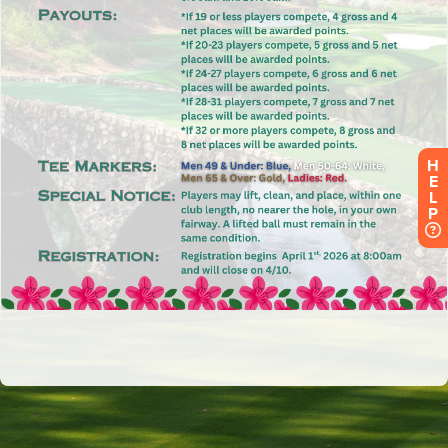
H
E
L
P