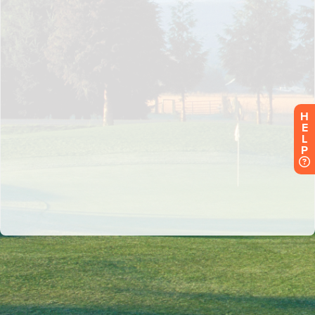
H
E
L
P