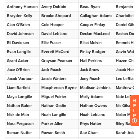
H
E
L
P