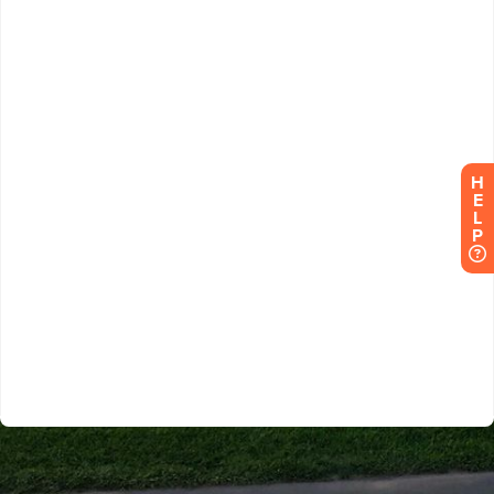
H
E
L
P