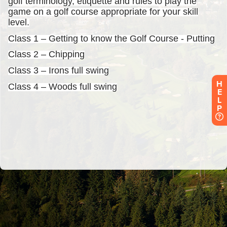
H
E
L
P