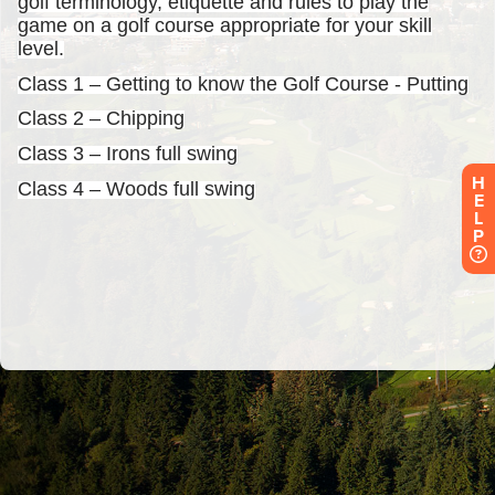
H
E
L
P