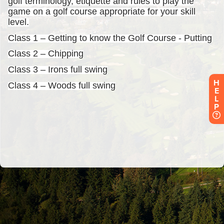
H
E
L
P