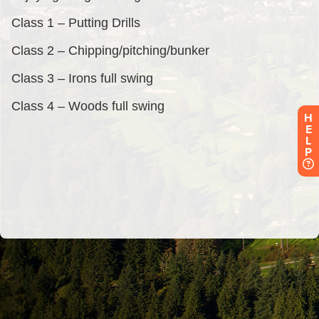
H
E
L
P