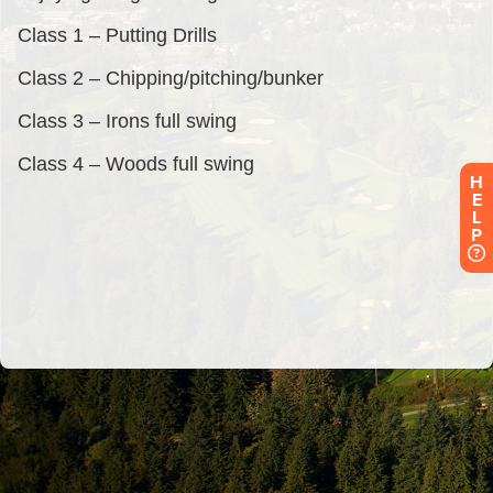
H
E
L
P