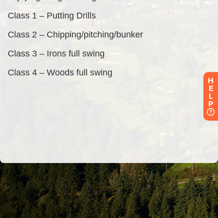
H
E
L
P