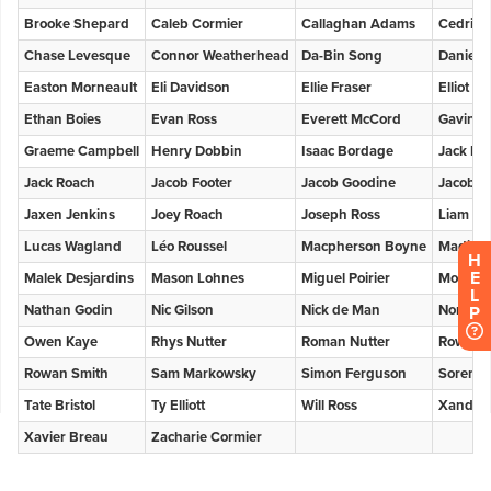
H
E
L
P