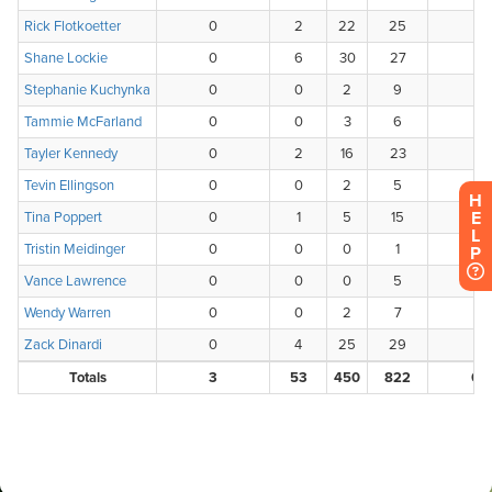
H
E
L
P