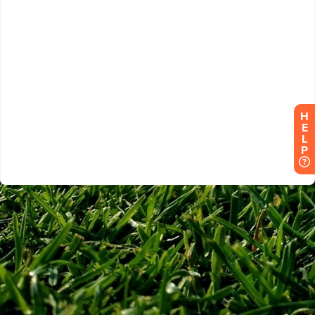
H
E
L
P